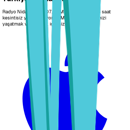
Radyo Nida olarak 107.3 FM frekansından 24 saat
kesintisiz yayın yapıyoruz. Manevi değerlerimizi
yaşatmak ve yaymak için hizmetinizdeyiz.