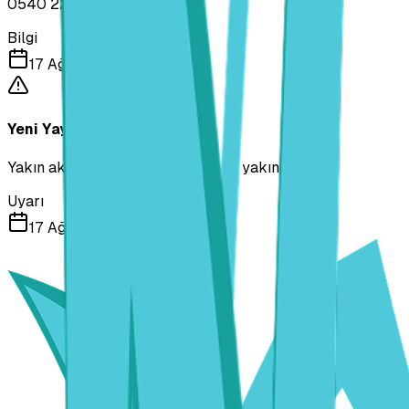
0540 224 1073
Bilgi
17 Ağustos 2025
Yeni Yayın Saatleri
Yakın akışımız ile ilgili bilgiler çok yakında!
Uyarı
17 Ağustos 2025