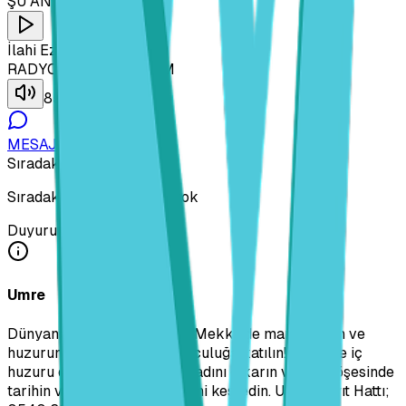
ŞU ANDA ÇALAN
İlahi Ezgi Şiir
RADYO NİDA - 107.3 FM
85
%
MESAJ HATTI
Sıradaki Program
Sıradaki program bilgisi yok
Duyurular
Umre
Dünyanın en kutsal mekânı Mekke'de maneviyatın ve
huzurun tecelli ettiği bir yolculuğa katılın! İnanç ve iç
huzuru dolu bir atmosferin tadını çıkarın ve her köşesinde
tarihin ve ihtişamın güzelliğini keşfedin. Umre Kayıt Hattı;