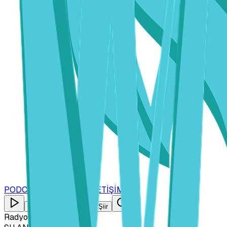
PODCAST
KURUMSAL
İLETİŞİM
CANLI DİNLE
İlahi Ezgi Şiir
Radyo Nida
CANLI